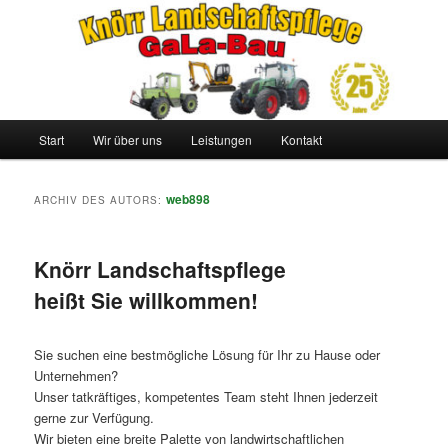
Zum
Zum
Bischweier
primären
sekundären
Suche
Inhalt
Inhalt
springen
springen
Knörr Landschaftspflege
Hauptmenü
Start
Wir über uns
Leistungen
Kontakt
web898
ARCHIV DES AUTORS:
Knörr Landschaftspflege
heißt Sie willkommen!
Sie suchen eine bestmögliche Lösung für Ihr zu Hause oder
Unternehmen?
Unser tatkräftiges, kompetentes Team steht Ihnen jederzeit
gerne zur Verfügung.
Wir bieten eine breite Palette von landwirtschaftlichen